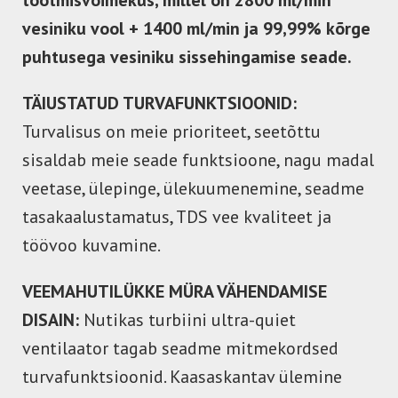
tootmisvõimekus, millel on 2800 ml/min
vesiniku vool + 1400 ml/min ja 99,99% kõrge
puhtusega vesiniku sissehingamise seade.
TÄIUSTATUD TURVAFUNKTSIOONID:
Turvalisus on meie prioriteet, seetõttu
sisaldab meie seade funktsioone, nagu madal
veetase, ülepinge, ülekuumenemine, seadme
tasakaalustamatus, TDS vee kvaliteet ja
töövoo kuvamine.
VEEMAHUTILÜKKE MÜRA VÄHENDAMISE
DISAIN:
Nutikas turbiini ultra-quiet
ventilaator tagab seadme mitmekordsed
turvafunktsioonid. Kaasaskantav ülemine