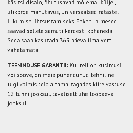
käsitsi disain, õhutusavad mõlemal küljel,
ülikõrge mahutavus, universaalsed ratastel
liikumise lihtsustamiseks. Eakad inimesed
saavad sellele samuti kergesti kohaneda.
Seda saab kasutada 365 päeva ilma vett
vahetamata.
TEENINDUSE GARANTII:
Kui teil on küsimusi
või soove, on meie pühendunud tehniline
tugi valmis teid aitama, tagades kiire vastuse
12 tunni jooksul, tavaliselt ühe tööpäeva
jooksul.