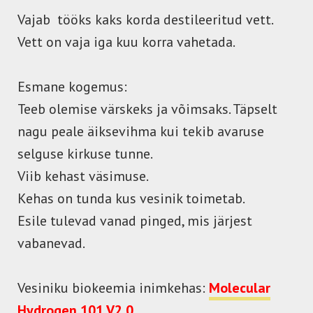
Vajab tööks kaks korda destileeritud vett.
Vett on vaja iga kuu korra vahetada.
Esmane kogemus:
Teeb olemise värskeks ja võimsaks. Täpselt
nagu peale äiksevihma kui tekib avaruse
selguse kirkuse tunne.
Viib kehast väsimuse.
Kehas on tunda kus vesinik toimetab.
Esile tulevad vanad pinged, mis järjest
vabanevad.
Vesiniku biokeemia inimkehas:
Molecular
Hydrogen 101 V2.0