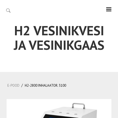
H2 VESINIKVESI
JA VESINIKGAAS
/
E-POOD
H2-2800 INHALAATOR. 5100